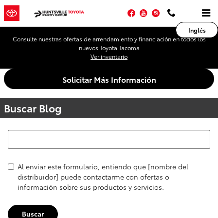
Saltar al contenido principal
Facebook
YouTube
Instagram
Inglés
Consulte nuestras ofertas de arrendamiento y financiación en todos los
nuevos Toyota Tacoma
Ver inventario
Solicitar Más Información
Buscar Blog
Buscar Blog
Al enviar este formulario, entiendo que [nombre del
distribuidor] puede contactarme con ofertas o
información sobre sus productos y servicios.
Buscar