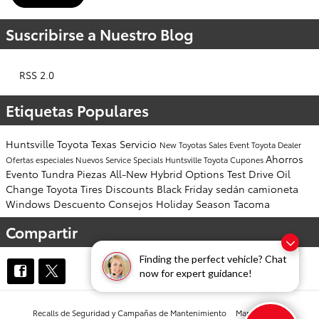
Suscribirse a Nuestro Blog
RSS 2.0
Etiquetas Populares
Huntsville
Toyota
Texas
Servicio
New Toyotas
Sales Event
Toyota Dealer
Ahorros
Ofertas especiales
Nuevos
Service Specials
Huntsville Toyota
Cupones
Evento
Tundra
Piezas
All-New
Hybrid Options
Test Drive
Oil
Change
Toyota Tires
Discounts
Black Friday
sedán
camioneta
Windows
Descuento
Consejos
Holiday Season
Tacoma
Compartir
Finding the perfect vehicle? Chat
now for expert guidance!
Recalls de Seguridad y Campañas de Mantenimiento
Mapa del sitio