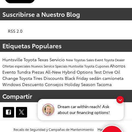
Suscribirse a Nuestro Blog
RSS 2.0
Etiquetas Populares
Huntsville
Toyota
Texas
Servicio
New Toyotas
Sales Event
Toyota Dealer
Ahorros
Ofertas especiales
Nuevos
Service Specials
Huntsville Toyota
Cupones
Evento
Tundra
Piezas
All-New
Hybrid Options
Test Drive
Oil
Change
Toyota Tires
Discounts
Black Friday
sedán
camioneta
Windows
Descuento
Consejos
Holiday Season
Tacoma
Compartir
Dream car within reach! Ask
about our financing options!
Recalls de Seguridad y Campañas de Mantenimiento
Mapa del sitio