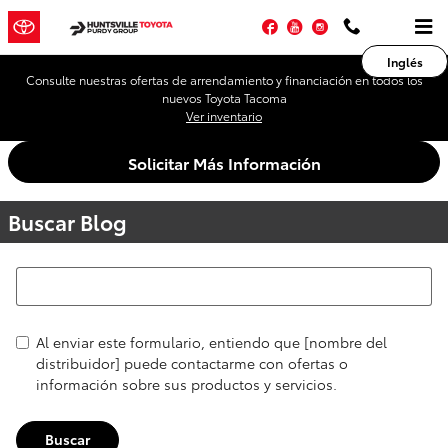
Saltar al contenido principal
Facebook
YouTube
Instagram
Inglés
Consulte nuestras ofertas de arrendamiento y financiación en todos los
nuevos Toyota Tacoma
Ver inventario
Solicitar Más Información
Buscar Blog
Buscar Blog
Al enviar este formulario, entiendo que [nombre del
distribuidor] puede contactarme con ofertas o
información sobre sus productos y servicios.
Buscar