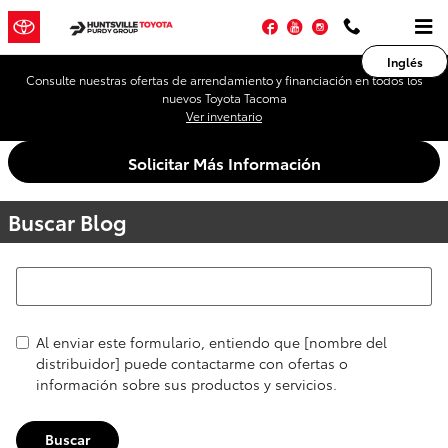
Saltar al contenido principal
Facebook
YouTube
Instagram
Inglés
Consulte nuestras ofertas de arrendamiento y financiación en todos los
nuevos Toyota Tacoma
Ver inventario
Solicitar Más Información
Buscar Blog
Buscar Blog
Al enviar este formulario, entiendo que [nombre del
distribuidor] puede contactarme con ofertas o
información sobre sus productos y servicios.
Buscar