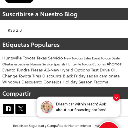
Suscribirse a Nuestro Blog
RSS 2.0
Etiquetas Populares
Huntsville
Toyota
Texas
Servicio
New Toyotas
Sales Event
Toyota Dealer
Ahorros
Ofertas especiales
Nuevos
Service Specials
Huntsville Toyota
Cupones
Evento
Tundra
Piezas
All-New
Hybrid Options
Test Drive
Oil
Change
Toyota Tires
Discounts
Black Friday
sedán
camioneta
Windows
Descuento
Consejos
Holiday Season
Tacoma
Compartir
Dream car within reach! Ask
about our financing options!
Recalls de Seguridad y Campañas de Mantenimiento
Mapa del sitio