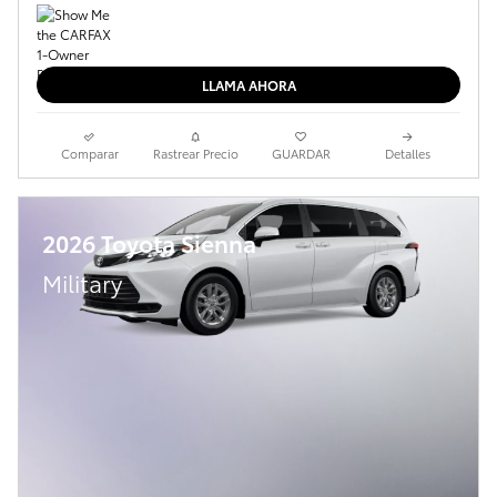
LLAMA AHORA
Comparar
Rastrear Precio
GUARDAR
Detalles
2026 Toyota Sienna
Military