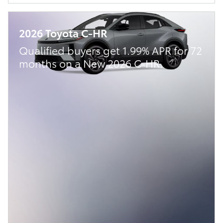
2026 Toyota C-HR
Qualified buyers get 1.99% APR for 72
months on a New 2026 C-HR.