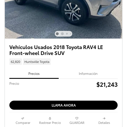
Vehículos Usados 2018 Toyota RAV4 LE
Front-wheel Drive SUV
62,820
Huntsville Toyota
Precios
Información
$21,243
Precio
LLAMA AHORA
Comparar
Rastrear Precio
GUARDAR
Detalles