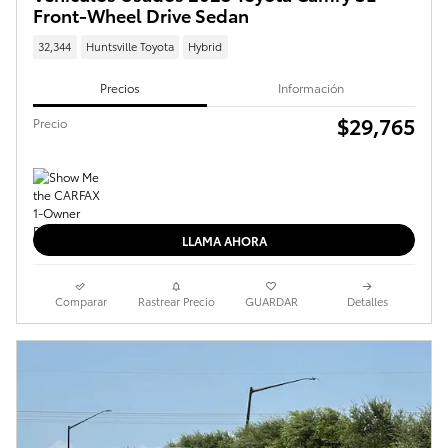
Front-Wheel Drive Sedan
32,344
Huntsville Toyota
Hybrid
Precios
Información
$29,765
Precio
LLAMA AHORA
Comparar
Rastrear Precio
GUARDAR
Detalles