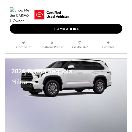
LLAMA AHORA
Comparar
Rastrear Precio
GUARDAR
Detalles
2026 Toyota Sequoia
Military