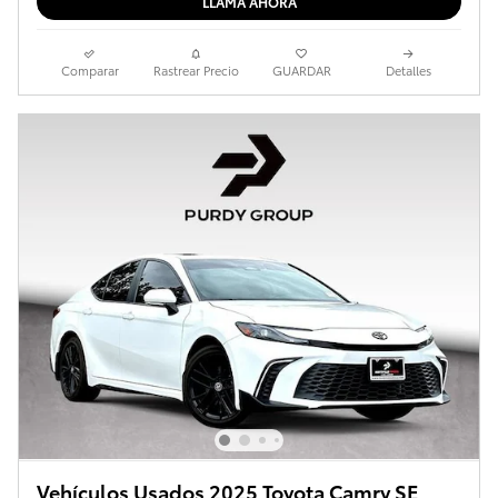
LLAMA AHORA
Comparar
Rastrear Precio
GUARDAR
Detalles
Vehículos Usados 2025 Toyota Camry SE