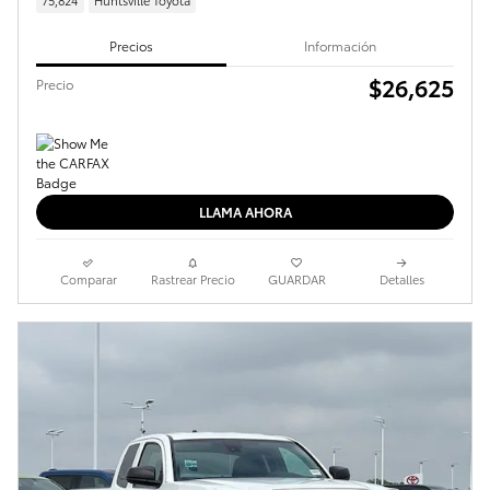
75,824
Huntsville Toyota
Precios
Información
$26,625
Precio
LLAMA AHORA
Comparar
Rastrear Precio
GUARDAR
Detalles