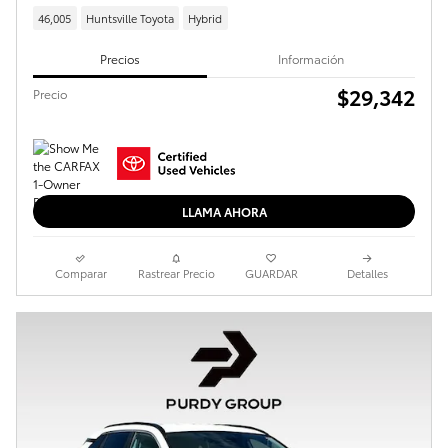
46,005
Huntsville Toyota
Hybrid
Precios
Información
$29,342
Precio
LLAMA AHORA
Comparar
Rastrear Precio
GUARDAR
Detalles