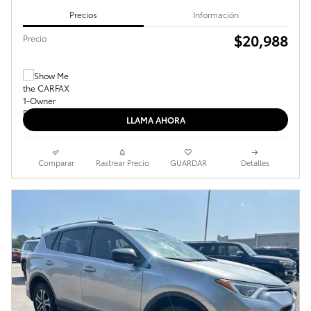
Precios
Información
$20,988
Precio
LLAMA AHORA
Comparar
Rastrear Precio
GUARDAR
Detalles